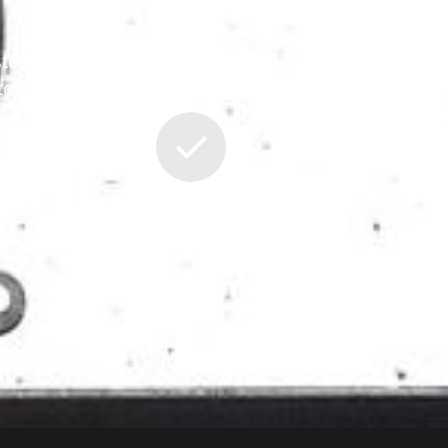
sto, podemos atender producciones de bajo a
tos y necesidades.
Soluciones personalizadas