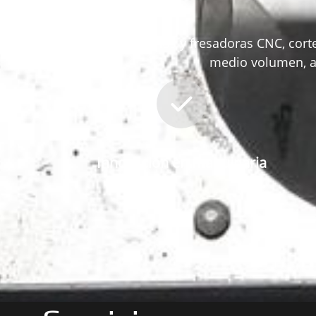
Contamos con tornos y fresadoras CNC, cort
medio volumen, as
Innovación en maquinaria